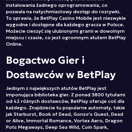
instalowania żadnego oprogramowania, co
pozwala na natychmiastowy dostęp do rozrywki.
To sprawia, że
BetPlay Casino Mobile
jest niezwykle
wygodne i dostępne dla każdego gracza w Polsce.
Możecie cieszyć się ulubionymi grami w dowolnym
miejscu i czasie, co jest ogromnym atutem
BetPlay
Online
.
Bogactwo Gier i
Dostawców w BetPlay
Jednym z największych atutów
BetPlay
jest
imponująca biblioteka gier. Z ponad 3800 tytułami
od 42 różnych dostawców,
BetPlay
oferuje coś dla
każdego. Znajdziecie tu popularne automaty, takie
jak Starburst, Book of Dead, Gonzo's Quest, Dead
or Alive, Immortal Romance, Vortex Aero, Dragon
Pots Megaways, Deep Sea Wild, Coin Spark,