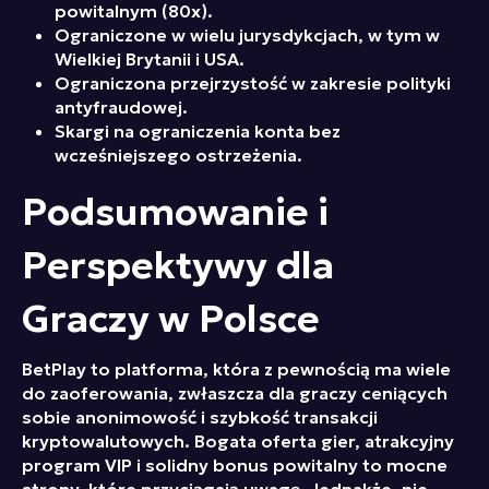
powitalnym (80x).
Ograniczone w wielu jurysdykcjach, w tym w
Wielkiej Brytanii i USA.
Ograniczona przejrzystość w zakresie polityki
antyfraudowej.
Skargi na ograniczenia konta bez
wcześniejszego ostrzeżenia.
Podsumowanie i
Perspektywy dla
Graczy w Polsce
BetPlay
to platforma, która z pewnością ma wiele
do zaoferowania, zwłaszcza dla graczy ceniących
sobie anonimowość i szybkość transakcji
kryptowalutowych. Bogata oferta gier, atrakcyjny
program VIP i solidny bonus powitalny to mocne
strony, które przyciągają uwagę. Jednakże, nie