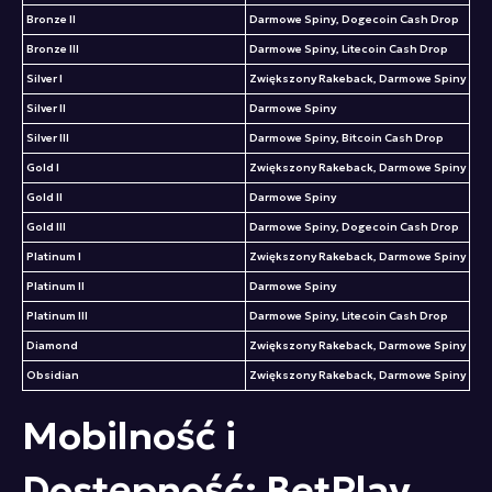
Bronze II
Darmowe Spiny, Dogecoin Cash Drop
Bronze III
Darmowe Spiny, Litecoin Cash Drop
Silver I
Zwiększony Rakeback, Darmowe Spiny
Silver II
Darmowe Spiny
Silver III
Darmowe Spiny, Bitcoin Cash Drop
Gold I
Zwiększony Rakeback, Darmowe Spiny
Gold II
Darmowe Spiny
Gold III
Darmowe Spiny, Dogecoin Cash Drop
Platinum I
Zwiększony Rakeback, Darmowe Spiny
Platinum II
Darmowe Spiny
Platinum III
Darmowe Spiny, Litecoin Cash Drop
Diamond
Zwiększony Rakeback, Darmowe Spiny
Obsidian
Zwiększony Rakeback, Darmowe Spiny
Mobilność i
Dostępność: BetPlay