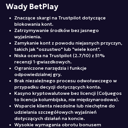
Wady BetPlay
Znaczące skargi na Trustpilot dotyczące
blokowania kont.
Zatrzymywanie środków bez jasnego
wyjaśnienia.
Zamykanie kont z powodu niejasnych przyczyn,
takich jak "oszustwo" lub "wiele kont".
Niska ocena na Trustpilot (2.7/10) z 51%
recenzji 1-gwiazdkowych.
Ograniczone narzędzia i funkcje
odpowiedzialnej gry.
Brak niezależnego procesu odwoławczego w
przypadku decyzji dotyczących konta.
Kasyno kryptowalutowe bez licencji (Coljuegos
to licencja kolumbijska, nie międzynarodowa).
Wsparcie klienta niezdolne lub niechętne do
udzielania szczegółowych wyjaśnień
dotyczących działań na koncie.
Wysokie wymagania obrotu bonusem