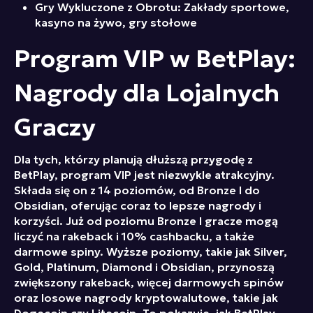
Gry Wykluczone z Obrotu: Zakłady sportowe,
kasyno na żywo, gry stołowe
Program VIP w BetPlay:
Nagrody dla Lojalnych
Graczy
Dla tych, którzy planują dłuższą przygodę z
BetPlay
, program VIP jest niezwykle atrakcyjny.
Składa się on z 14 poziomów, od Bronze I do
Obsidian, oferując coraz to lepsze nagrody i
korzyści. Już od poziomu Bronze I gracze mogą
liczyć na rakeback i 10% cashbacku, a także
darmowe spiny. Wyższe poziomy, takie jak Silver,
Gold, Platinum, Diamond i Obsidian, przynoszą
zwiększony rakeback, więcej darmowych spinów
oraz losowe nagrody kryptowalutowe, takie jak
Dogecoin czy Litecoin. To pokazuje, jak
BetPlay