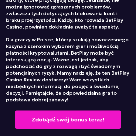
można ignorować zgłaszanych problemów,
zwłaszcza tych dotyczących blokowania kont i
braku przejrzystości. Każdy, kto rozważa
BetPlay
Casino
, powinien dokładnie zważyć te aspekty.
Dla graczy w Polsce, którzy szukają nowoczesnego
kasyna z szerokim wyborem gier i możliwością
płatności kryptowalutami,
BetPlay
może być
interesującą opcją. Ważne jest jednak, aby
podchodzić do gry z rozwagą i być świadomym
potencjalnych ryzyk. Mamy nadzieję, że ten
BetPlay
Casino Review
dostarczył Wam wszystkich
niezbędnych informacji do podjęcia świadomej
decyzji. Pamiętajcie, że odpowiedzialna gra to
podstawa dobrej zabawy!
Zdobądź swój bonus teraz!