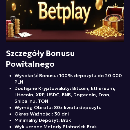
Szczegóły Bonusu
Powitalnego
Wysokość Bonusu: 100% depozytu do 20 000
PLN
Dostępne Kryptowaluty: Bitcoin, Ethereum,
Litecoin, XRP, USDC, BNB, Dogecoin, Tron,
Shiba Inu, TON
Wymóg Obrotu: 80x kwota depozytu
Okres Ważności: 30 dni
Minimalny Depozyt: Brak
Wykluczone Metody Płatności: Brak